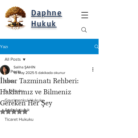
Daphne
Hukuk
Yazı
All Posts
Saliha ŞAHİN
All Posts
16 May 2025
5 dakikada okunur
İhbar Tazminatı Rehberi:
Kadın
Haklarınız ve Bilmeniz
İş Hukuku
Gayrimenkul Hukuku
Gereken Her Şey
Arabuluculuk
5 üzerinden NaN yıldız
Ticaret Hukuku