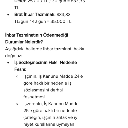
Ücret:
 25.000 TL / 30 gün = 833,33 
TL
Brüt İhbar Tazminatı:
 833,33 
TL/gün * 42 gün = 35.000 TL
İhbar Tazminatının Ödenmediği 
Durumlar Nelerdir?
Aşağıdaki hallerde ihbar tazminatı hakkı 
doğmaz:
İş Sözleşmesinin Haklı Nedenle 
Feshi:
İşçinin, İş Kanunu Madde 24'e 
göre haklı bir nedenle iş 
sözleşmesini derhal 
feshetmesi.
İşverenin, İş Kanunu Madde 
25'e göre haklı bir nedenle 
(örneğin, işçinin ahlak ve iyi 
niyet kurallarına uymayan 