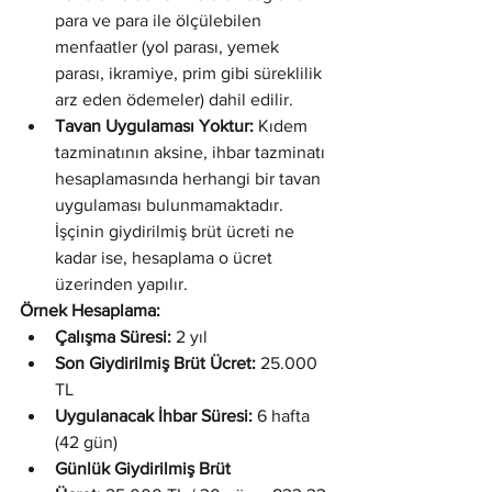
para ve para ile ölçülebilen 
menfaatler (yol parası, yemek 
parası, ikramiye, prim gibi süreklilik 
arz eden ödemeler) dahil edilir.
Tavan Uygulaması Yoktur:
 Kıdem 
tazminatının aksine, ihbar tazminatı 
hesaplamasında herhangi bir tavan 
uygulaması bulunmamaktadır. 
İşçinin giydirilmiş brüt ücreti ne 
kadar ise, hesaplama o ücret 
üzerinden yapılır.
Örnek Hesaplama:
Çalışma Süresi:
 2 yıl
Son Giydirilmiş Brüt Ücret:
 25.000 
TL
Uygulanacak İhbar Süresi:
 6 hafta 
(42 gün)
Günlük Giydirilmiş Brüt 