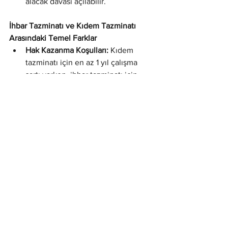
alacak davası açılabilir.
İhbar Tazminatı ve Kıdem Tazminatı 
Arasındaki Temel Farklar
Hak Kazanma Koşulları:
 Kıdem 
tazminatı için en az 1 yıl çalışma 
şartı varken, ihbar tazminatı için 
böyle bir süre şartı yoktur; işe 
başlar başlamaz ihbar süreleri 
işlemeye başlar (deneme süresi 
hariç).
Fesih Nedenleri:
 Kıdem 
tazminatına hak kazandıran fesih 
nedenleri daha sınırlıyken, ihbar 
tazminatı daha çok bildirim 
sürelerine uyulup uyulmamasıyla 
ilgilidir. Örneğin, işveren tarafından 
yapılan geçerli bir fesihde (haklı 
neden olmasa da) ihbar süresine 