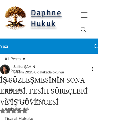
Daphne
Hukuk
Yazı
All Posts
Saliha ŞAHİN
All Posts
9 Tem 2025
6 dakikada okunur
İŞ SÖZLEŞMESİNİN SONA
Kadın
ERMESİ, FESİH SÜREÇLERİ
İş Hukuku
Gayrimenkul Hukuku
VE İŞ GÜVENCESİ
Arabuluculuk
5 üzerinden NaN yıldız
Ticaret Hukuku