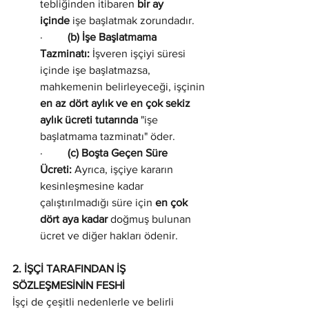
tebliğinden itibaren 
bir ay 
içinde
 işe başlatmak zorundadır.
·         
(b) İşe Başlatmama 
Tazminatı:
 İşveren işçiyi süresi 
içinde işe başlatmazsa, 
mahkemenin belirleyeceği, işçinin 
en az dört aylık ve en çok sekiz 
aylık ücreti tutarında
 "işe 
başlatmama tazminatı" öder.
·         
(c) Boşta Geçen Süre 
Ücreti:
 Ayrıca, işçiye kararın 
kesinleşmesine kadar 
çalıştırılmadığı süre için 
en çok 
dört aya kadar
 doğmuş bulunan 
ücret ve diğer hakları ödenir.
2. İŞÇİ TARAFINDAN İŞ 
SÖZLEŞMESİNİN FESHİ
İşçi de çeşitli nedenlerle ve belirli 