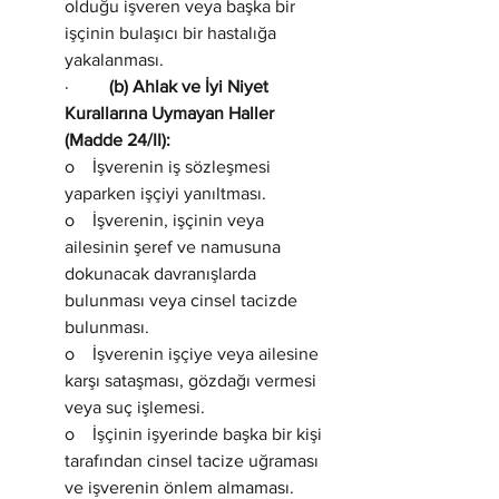
olduğu işveren veya başka bir 
işçinin bulaşıcı bir hastalığa 
yakalanması.
·         
(b) Ahlak ve İyi Niyet 
Kurallarına Uymayan Haller 
(Madde 24/II):
o    İşverenin iş sözleşmesi 
yaparken işçiyi yanıltması.
o    İşverenin, işçinin veya 
ailesinin şeref ve namusuna 
dokunacak davranışlarda 
bulunması veya cinsel tacizde 
bulunması.
o    İşverenin işçiye veya ailesine 
karşı sataşması, gözdağı vermesi 
veya suç işlemesi.
o    İşçinin işyerinde başka bir kişi 
tarafından cinsel tacize uğraması 
ve işverenin önlem almaması.