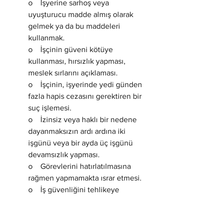
o    İşyerine sarhoş veya 
uyuşturucu madde almış olarak 
gelmek ya da bu maddeleri 
kullanmak.
o    İşçinin güveni kötüye 
kullanması, hırsızlık yapması, 
meslek sırlarını açıklaması.
o    İşçinin, işyerinde yedi günden 
fazla hapis cezasını gerektiren bir 
suç işlemesi.
o    İzinsiz veya haklı bir nedene 
dayanmaksızın ardı ardına iki 
işgünü veya bir ayda üç işgünü 
devamsızlık yapması.
o    Görevlerini hatırlatılmasına 
rağmen yapmamakta ısrar etmesi.
o    İş güvenliğini tehlikeye 
düşürmesi veya işyerine otuz 
günlük ücretiyle ödeyemeyeceği 