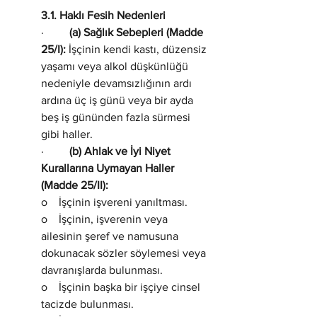
3.1. Haklı Fesih Nedenleri
·         
(a) Sağlık Sebepleri (Madde 
25/I):
 İşçinin kendi kastı, düzensiz 
yaşamı veya alkol düşkünlüğü 
nedeniyle devamsızlığının ardı 
ardına üç iş günü veya bir ayda 
beş iş gününden fazla sürmesi 
gibi haller.
·         
(b) Ahlak ve İyi Niyet 
Kurallarına Uymayan Haller 
(Madde 25/II):
o    İşçinin işvereni yanıltması.
o    İşçinin, işverenin veya 
ailesinin şeref ve namusuna 
dokunacak sözler söylemesi veya 
davranışlarda bulunması.
o    İşçinin başka bir işçiye cinsel 
tacizde bulunması.