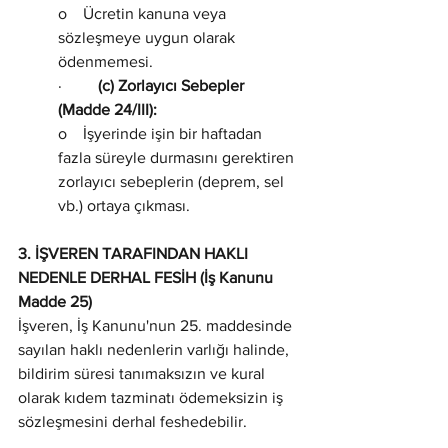
o    Ücretin kanuna veya 
sözleşmeye uygun olarak 
ödenmemesi.
·         
(c) Zorlayıcı Sebepler 
(Madde 24/III):
o    İşyerinde işin bir haftadan 
fazla süreyle durmasını gerektiren 
zorlayıcı sebeplerin (deprem, sel 
vb.) ortaya çıkması.
3. İŞVEREN TARAFINDAN HAKLI 
NEDENLE DERHAL FESİH (İş Kanunu 
Madde 25)
İşveren, İş Kanunu'nun 25. maddesinde 
sayılan haklı nedenlerin varlığı halinde, 
bildirim süresi tanımaksızın ve kural 
olarak kıdem tazminatı ödemeksizin iş 
sözleşmesini derhal feshedebilir.